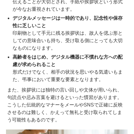
伝えることが大切とされ、手紙や挨拶状という形式
が今なお重視されています。
デジタルメッセージは一時的であり、記念性や保存
性に乏しいこと
印刷物として手元に残る挨拶状は、故人を偲ぶ形と
しての意味合いも持ち、受け取る側にとっても大切
なものになります。
高齢者をはじめ、デジタル機器に不慣れな方への配
慮が求められること
形式だけでなく、相手の状況を思いやる気遣いもま
た、弔事において重要な要素となります。
また、挨拶状には独特の言い回しや文体が用いられ、
句読点や忌み言葉を避けるといった慣習があります。
こうした伝統的なマナーをメールやSNSで正確に反映
させるのは難しく、かえって無礼と受け取られてしま
う可能性もあるのです。