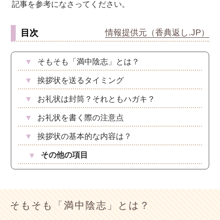
記事を参考になさってください。
お値引き
目次
情報提供元（香典返し.JP）
特選ギフト
セット商品
短納期
送料無料
▼
そもそも「満中陰志」とは？
カタログギフト
▼
挨拶状を送るタイミング
▼
お礼状は封筒？それともハガキ？
特選ギフト
▼
お礼状を書く際の注意点
セット商品
▼
挨拶状の基本的な内容は？
その他の項目
▼
短納期
ランキング
頂いた金額
そもそも「満中陰志」とは？