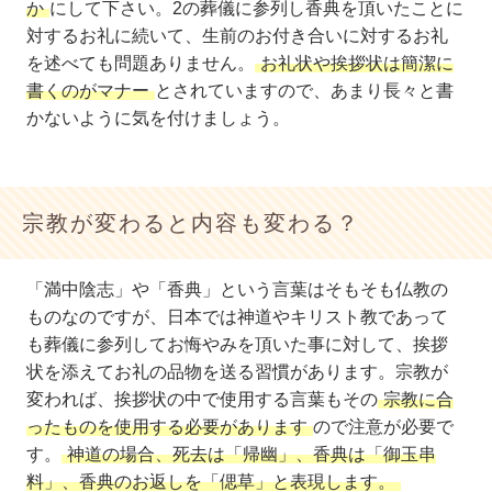
か
にして下さい。2の葬儀に参列し香典を頂いたことに
対するお礼に続いて、生前のお付き合いに対するお礼
を述べても問題ありません。
お礼状や挨拶状は簡潔に
書くのがマナー
とされていますので、あまり長々と書
かないように気を付けましょう。
宗教が変わると内容も変わる？
「満中陰志」や「香典」という言葉はそもそも仏教の
ものなのですが、日本では神道やキリスト教であって
も葬儀に参列してお悔やみを頂いた事に対して、挨拶
状を添えてお礼の品物を送る習慣があります。宗教が
変われば、挨拶状の中で使用する言葉もその
宗教に合
ったものを使用する必要があります
ので注意が必要で
す。
神道の場合、死去は「帰幽」、香典は「御玉串
料」、香典のお返しを「偲草」と表現します。