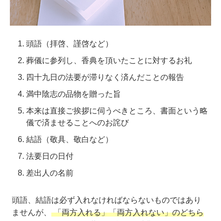
頭語（拝啓、謹啓など）
葬儀に参列し、香典を頂いたことに対するお礼
四十九日の法要が滞りなく済んだことの報告
満中陰志の品物を贈った旨
本来は直接ご挨拶に伺うべきところ、書面という略
儀で済ませることへのお詫び
結語（敬具、敬白など）
法要日の日付
差出人の名前
頭語、結語は必ず入れなければならないものではあり
ませんが、
「両方入れる」「両方入れない」のどちら