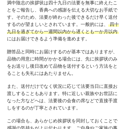
満中陰志の挨拶状は四十九日の法要を無事に終えたこ
とをご報告し、香典への感謝を伝える大切なお手紙で
す。そのため、法要が終わった後できるだけ早く送付
するのが望ましいとされています。一般的には、
四十
九日を過ぎてから一週間以内から遅くとも一か月以内
にはお届けできるよう準備を進めます。
贈答品と同時にお届けするのが基本ではありますが、
品物の用意に時間がかかる場合には、先に挨拶状のみ
をお送りし後日改めて品物を送付するという方法をと
ることも失礼にはあたりません。
また、送付だけでなく状況に応じて法要当日に直接お
渡しすることもあります。特に近しい親族やお世話に
なった方などへは、法要後の会食の席などで直接手渡
しをするのが丁寧とされています。
この場合も、あらかじめ挨拶状を同封しておくことで
感謝の気持ちがより伝わります。ご自身やご家族の事