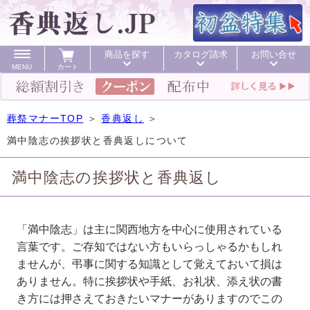
商品を探す
カタログ請求
お問い合せ
MENU
カート
葬祭マナーTOP
＞
香典返し
＞
満中陰志の挨拶状と香典返しについて
満中陰志の挨拶状と香典返し
カテゴリ
「満中陰志」は主に関西地方を中心に使用されている
価格で探す
頂いた金額
初盆 お返し
40%OFF
言葉です。ご存知ではない方もいらっしゃるかもしれ
ませんが、弔事に関する知識として覚えておいて損は
初盆 お返し
ありません。特に挨拶状や手紙、お礼状、添え状の書
き方には押さえておきたいマナーがありますのでこの
お値引き
送料無料
カタログ
40%OFF