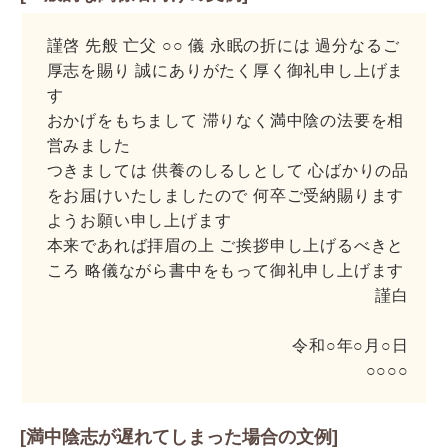
謹啓 先般 亡父 ○○ 儀 永眠の折には 過分なるご
厚志を賜り 誠にありがたく厚く御礼申し上げま
す
おかげをもちまして 滞りなく満中陰の法要を相
営みました
つきましては 供養のしるしとして 心ばかりの品
をお届けいたしましたので 何卒ご受納賜ります
ようお願い申し上げます
本来であれば拝眉の上 ご挨拶申し上げるべきと
ころ 略儀ながら書中をもって御礼申し上げます
謹白
令和○年○月○日
○○○○
[満中陰志が遅れてしまった場合の文例]