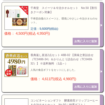
千寿堂 スイーツ＆今治タオルセット No.50【割引
きクーポン対象】
千寿堂自慢のスイーツと、環境にやさしい今治タオルのセ
ット。
定価：
5,500円(税込)
価格： 4,500円(税込 4,950円)
香典返し直送2点セット 48B-02 【美味之誉詰合せ
（TC0486-34）＆かりんとう詰合わせ（TC0469-
32）】 ※送料無料 （1品～）
人気の食品ギフトをセットにしました。
価格： 4,611円(税込 4,980円)
コンビネーションギフト 酵素焙煎ドリップコーヒー
＆今治タオルセット No.50｜特選ギフト｜