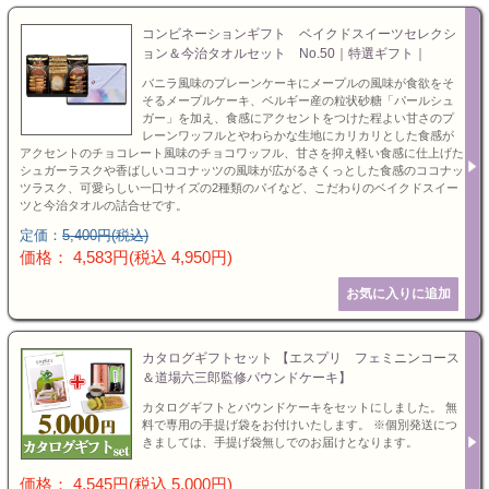
コンビネーションギフト ベイクドスイーツセレクシ
ョン＆今治タオルセット No.50｜特選ギフト｜
バニラ風味のプレーンケーキにメープルの風味が食欲をそ
そるメープルケーキ、ベルギー産の粒状砂糖「パールシュ
ガー」を加え、食感にアクセントをつけた程よい甘さのプ
レーンワッフルとやわらかな生地にカリカリとした食感が
アクセントのチョコレート風味のチョコワッフル、甘さを抑え軽い食感に仕上げた
シュガーラスクや香ばしいココナッツの風味が広がるさくっとした食感のココナッ
ツラスク、可愛らしい一口サイズの2種類のパイなど、こだわりのベイクドスイー
ツと今治タオルの詰合せです。
定価：
5,400円(税込)
価格： 4,583円(税込 4,950円)
カタログギフトセット 【エスプリ フェミニンコース
＆道場六三郎監修パウンドケーキ】
カタログギフトとパウンドケーキをセットにしました。 無
料で専用の手提げ袋をお付けいたします。 ※個別発送につ
きましては、手提げ袋無しでのお届けとなります。
価格： 4,545円(税込 5,000円)