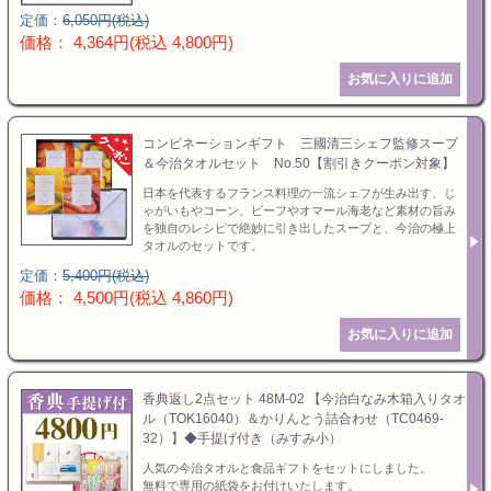
定価：
6,050円(税込)
価格： 4,364円(税込 4,800円)
コンビネーションギフト 三國清三シェフ監修スープ
＆今治タオルセット No.50【割引きクーポン対象】
日本を代表するフランス料理の一流シェフが生み出す、じ
ゃがいもやコーン、ビーフやオマール海老など素材の旨み
を独自のレシピで絶妙に引き出したスープと、今治の極上
タオルのセットです。
定価：
5,400円(税込)
価格： 4,500円(税込 4,860円)
香典返し2点セット 48M-02 【今治白なみ木箱入りタオ
ル（TOK16040）＆かりんとう詰合わせ（TC0469-
32）】◆手提げ付き（みすみ小）
人気の今治タオルと食品ギフトをセットにしました。
無料で専用の紙袋をお付けいたします。