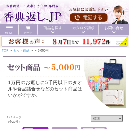
商品を探す
カタログ請求
お問い合せ
カート
MENU
TOP
>
セット商品
>
～5,000円
カテゴリ
1万円のお返しに5千円以下のタオ
ルや食品詰合せなどのセット商品は
頂いた金額
初盆 お返し
40%OFF
価格で探す
いかがですか。
初盆 お返し
1 / 1ページ
お値引き
送料無料
カタログ
（全20件）
40%OFF