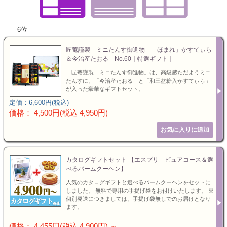
お値引き
6位
特選ギフト
セット商品
お急ぎ便
匠菴謹製 ミニたんす御進物 「ほまれ」かすてぃら
送料無料
＆今治産たおる No.60｜特選ギフト｜
「匠菴謹製 ミニたんす御進物」は、高級感ただようミニ
ランキング
カタログギフト
たんすに、「今治産たおる」と「和三盆糖入かすてぃら」
が入った豪華なギフトセット。
定価：
6,600円(税込)
特選ギフト
価格： 4,500円(税込 4,950円)
セット商品
カタログギフトセット 【エスプリ ピュアコース＆選
お急ぎ便
べるバームクーヘン】
人気のカタログギフトと選べるバームクーヘンをセットに
頂いた金額
しました。 無料で専用の手提げ袋をお付けいたします。 ※
個別発送につきましては、手提げ袋無しでのお届けとなり
ます。
価格： 4,455円(税込 4,900円)
～