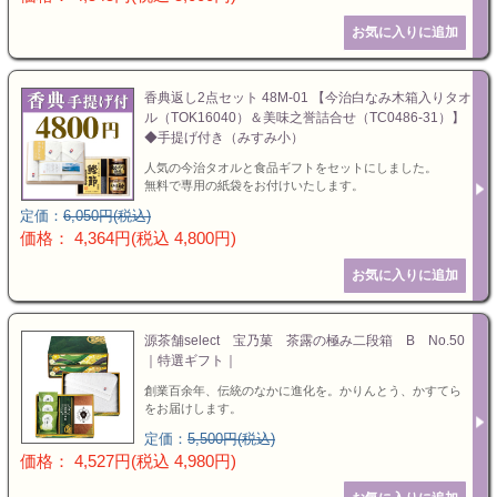
香典返し2点セット 48M-01 【今治白なみ木箱入りタオ
ル（TOK16040）＆美味之誉詰合せ（TC0486-31）】
◆手提げ付き（みすみ小）
人気の今治タオルと食品ギフトをセットにしました。
無料で専用の紙袋をお付けいたします。
定価：
6,050円(税込)
価格： 4,364円(税込 4,800円)
源茶舗select 宝乃菓 茶露の極み二段箱 B No.50
｜特選ギフト｜
創業百余年、伝統のなかに進化を。かりんとう、かすてら
をお届けします。
定価：
5,500円(税込)
価格： 4,527円(税込 4,980円)