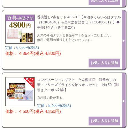
香典返し2点セット 48S-01 【今治さくらいろはタオル
（TOK64640）＆美味之誉詰合せ（TC0486-31）】◆
手提げ付き（みすみ2才）
人気の今治タオルと食品ギフトをセットにしました。
無料で専用の紙袋をお付けいたします。
定価：
6,050円(税込)
価格： 4,364円(税込 4,800円)
コンビネーションギフト たん熊北店 鶏釜めしの
素・フリーズドライ＆今治タオルセット No.50【割
引きクーポン対象】
京料理の贄が香る。
定価：
5,400円(税込)
価格： 4,500円(税込 4,860円)