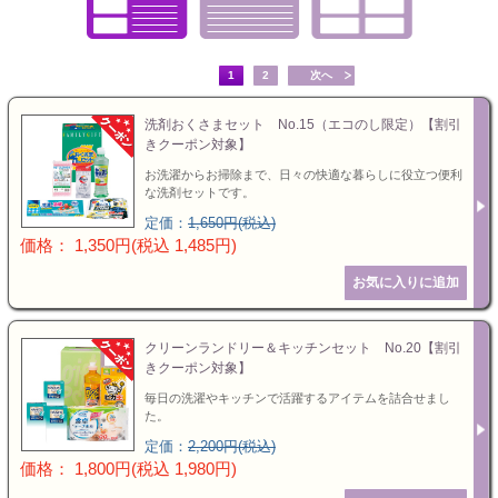
お値引き
特選ギフト
セット商品
お急ぎ便
1
2
次へ
送料無料
洗剤おくさまセット No.15（エコのし限定）【割引
きクーポン対象】
ランキング
カタログギフト
お洗濯からお掃除まで、日々の快適な暮らしに役立つ便利
な洗剤セットです。
定価：
1,650円(税込)
特選ギフト
価格： 1,350円(税込 1,485円)
セット商品
クリーンランドリー＆キッチンセット No.20【割引
お急ぎ便
きクーポン対象】
毎日の洗濯やキッチンで活躍するアイテムを詰合せまし
頂いた金額
た。
定価：
2,200円(税込)
価格： 1,800円(税込 1,980円)