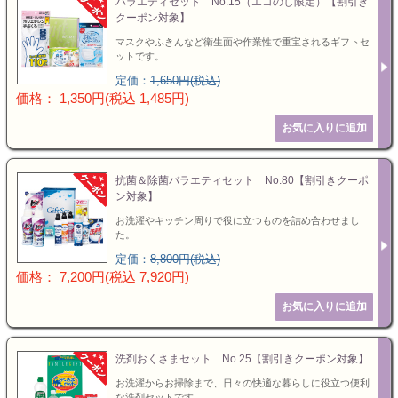
バラエティセット No.15（エコのし限定）【割引き
クーポン対象】
マスクやふきんなど衛生面や作業性で重宝されるギフトセ
ットです。
定価：
1,650円(税込)
価格： 1,350円(税込 1,485円)
抗菌＆除菌バラエティセット No.80【割引きクーポ
ン対象】
お洗濯やキッチン周りで役に立つものを詰め合わせまし
た。
定価：
8,800円(税込)
価格： 7,200円(税込 7,920円)
洗剤おくさまセット No.25【割引きクーポン対象】
お洗濯からお掃除まで、日々の快適な暮らしに役立つ便利
な洗剤セットです。