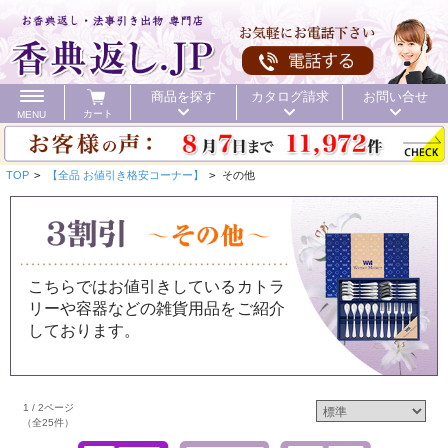
商品を探す
カタログ請求
お問い合せ
カート
MENU
TOP
>
【全品 お値引き格安コーナー】
>
その他
カテゴリ
こちらではお値引きしているカトラ
リーや容器などの雑貨用品をご紹介
頂いた金額
初盆 お返し
40%OFF
価格で探す
しております。
初盆 お返し
1 / 2ページ
お値引き
送料無料
カタログ
（全25件）
40%OFF