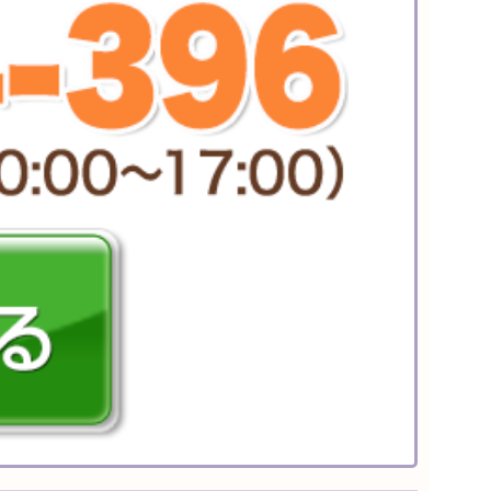
タログ
急ぎ便