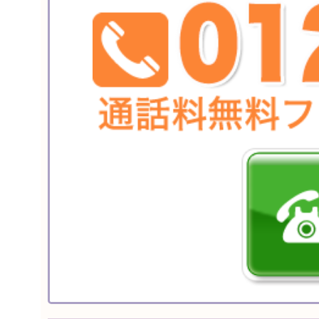
40%OFF
お値引き
送料無料
カタログギフ
特選ギフト
セット商品
お急ぎ便
頂いた金額