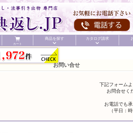
商品を探す
カタログ請求
カート
お問い合せ
下記フォームよ
お問合せく
お電話でも承
（平日：時
頂いた金額
初盆 お返し
40