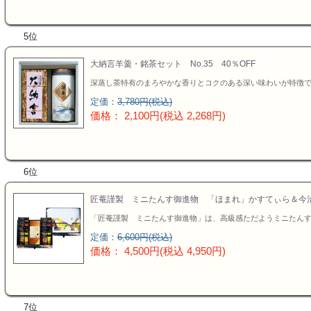
5位
大納言羊羹・銘茶セット No.35 40％OFF
深蒸し茶特有のまろやかな香りとコクのある深い味わいが特徴
定価：
3,780円(税込)
価格： 2,100円(税込 2,268円)
6位
匠菴謹製 ミニたんす御進物 「ほまれ」かすてぃら＆今治
「匠菴謹製 ミニたんす御進物」は、高級感ただようミニたん
定価：
6,600円(税込)
価格： 4,500円(税込 4,950円)
7位