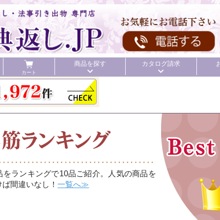
商品を探す
カタログ請求
カート
品をランキングで10品ご紹介。人気の商品を
けば間違いなし！
一覧へ≫
頂いた金額
初盆 お返し
40