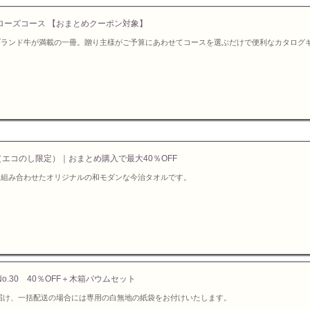
ローズコース 【おまとめクーポン対象】
ブランド牛が満載の一冊。贈り主様がご予算にあわせてコースを選ぶだけで便利なカタログ
（エコのし限定）｜おまとめ購入で最大40％OFF
を組み合わせたオリジナルの和モダンな今治タオルです。
30 40％OFF＋木箱バウムセット
届け、一括配送の場合には専用の白無地の紙袋をお付けいたします。