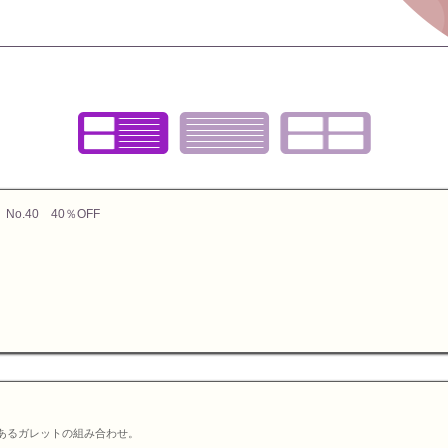
お値引き
送料無料
カ
ト
.40 40％OFF
特選ギフト
セット商品
お
ランキング
あるガレットの組み合わせ。