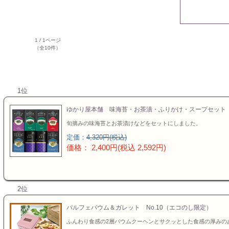
40%OFF
お値引き
1 / 1ページ
（全10件）
送料無料
1位
カタログギフ
ゆかり屋本舗 味海苔・お茶漬・ふりかけ・スープセット No
旬摘みの味海苔とお茶漬けなどをセットにしました。
特選ギフト
定価：
4,320円(税込)
価格： 2,400円(税込 2,592円)
セット商品
お急ぎ便
2位
パルフェバウム＆ガレット No.10（エコのし限定）
頂いた金額
ふんわり食感の2層バウムクーヘンとサクッとした食感の厚みの