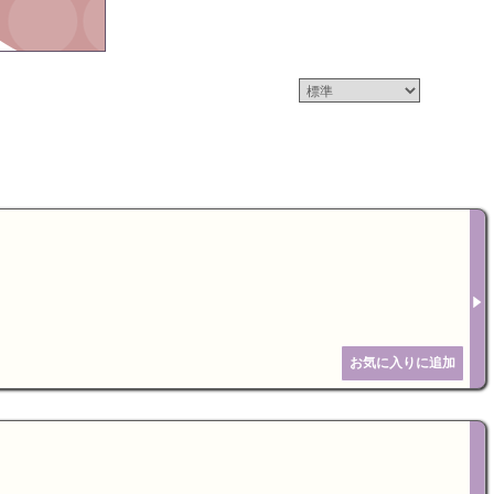
タログ
急ぎ便