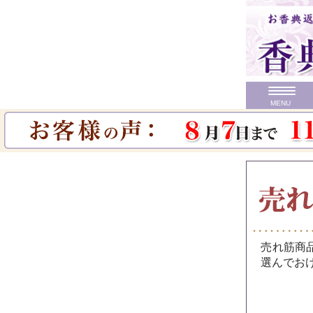
MENU
TOP
>
人気ランキング
カテゴリ
売れ筋商
価格で探す
選んでお
初盆 お返し