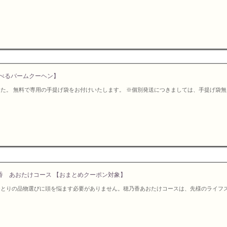
べるバームクーヘン】
た。 無料で専用の手提げ袋をお付けいたします。 ※個別発送につきましては、手提げ袋
香 あおたけコース 【おまとめクーポン対象】
ひとりの品物選びに頭を悩ます必要がありません。穂乃香あおたけコースは、先様のライフ