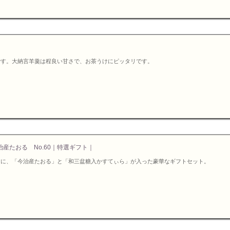
です。大納言羊羹は程良い甘さで、お茶うけにピッタリです。
産たおる No.60｜特選ギフト｜
すに、「今治産たおる」と「和三盆糖入かすてぃら」が入った豪華なギフトセット。