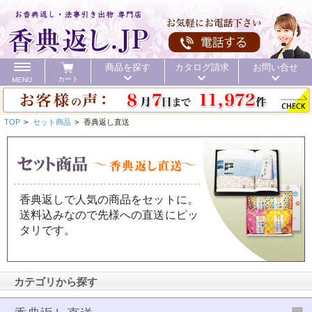
商品を探す
カタログ請求
お問い合せ
カート
MENU
TOP
>
セット商品
>
香典返し直送
カテゴリ
香典返しで人気の商品をセットに。
送料込みなので先様への直送にピッ
頂いた金額
初盆 お返し
40%OFF
価格で探す
タリです。
初盆 お返し
カテゴリから探す
お値引き
送料無料
カタログ
40%OFF