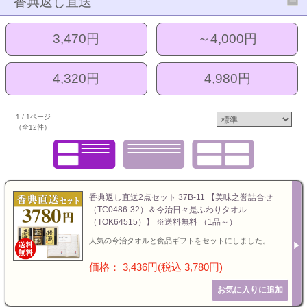
香典返し直送
お値引き
3,470円
～4,000円
特選ギフト
セット商品
お急ぎ便
送料無料
4,320円
4,980円
ランキング
カタログギフト
1 / 1ページ
（全12件）
特選ギフト
セット商品
香典返し直送2点セット 37B-11 【美味之誉詰合せ
（TC0486-32）＆今治日々是ふわりタオル
お急ぎ便
（TOK64515）】 ※送料無料 （1品～）
人気の今治タオルと食品ギフトをセットにしました。
頂いた金額
価格： 3,436円(税込 3,780円)