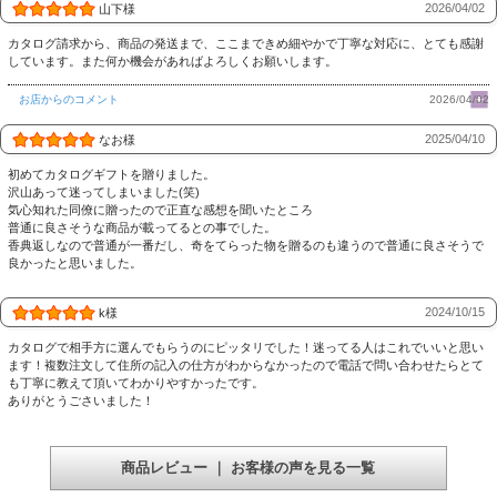
2026/04/02
山下様
カタログ請求から、商品の発送まで、ここまできめ細やかで丁寧な対応に、とても感謝
しています。また何か機会があればよろしくお願いします。
お店からのコメント
2026/04/02
2025/04/10
なお様
初めてカタログギフトを贈りました。
沢山あって迷ってしまいました(笑)
気心知れた同僚に贈ったので正直な感想を聞いたところ
普通に良さそうな商品が載ってるとの事でした。
香典返しなので普通が一番だし、奇をてらった物を贈るのも違うので普通に良さそうで
良かったと思いました。
2024/10/15
k様
カタログで相手方に選んでもらうのにピッタリでした！迷ってる人はこれでいいと思い
ます！複数注文して住所の記入の仕方がわからなかったので電話で問い合わせたらとて
も丁寧に教えて頂いてわかりやすかったです。
ありがとうごさいました！
商品レビュー ｜ お客様の声を見る一覧