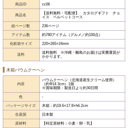
商品ID
cc06
【送料無料・宅配便】 カタログギフト チョ
商品名
イス ベルベットコース
総ページ数
236ページ
アイテム数
約780アイテム（グルメ／約100点）
化粧箱サイズ
220×265×24mm
送料無料 ※沖縄・離島のお届けは実費運賃が
送料
かかります。
木箱バウムクーヘン
バウムクーヘン（北海道産生クリーム使用）
内容
（約Φ14.3cm）1個
※賞味期限：製造日より約30日間
色
-
パッケージサイズ
木箱：約19.6×17.8×h6.2cm
生産国
日本製
原材料
【特定原材料：小麦・卵・乳】