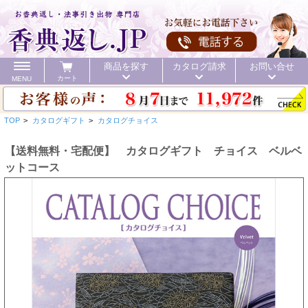
商品を探す
カタログ請求
お問い合せ
カート
MENU
TOP
>
カタログギフト
>
カタログチョイス
【送料無料・宅配便】 カタログギフト チョイス ベルベ
ットコース
カテゴリ
頂いた金額
初盆 お返し
40%OFF
価格で探す
初盆 お返し
お値引き
送料無料
カタログ
40%OFF