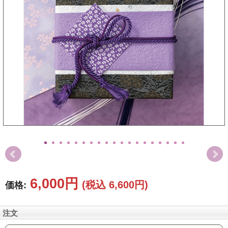
お値引き
特選ギフト
セット商品
お急ぎ便
送料無料
ランキング
カタログギフト
特選ギフト
セット商品
お急ぎ便
6,000円
(税込 6,600円)
価格:
頂いた金額
注文