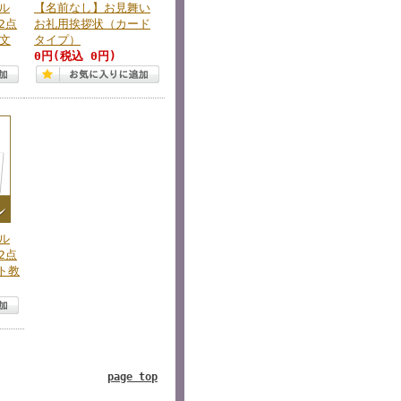
ル
【名前なし】お見舞い
2点
お礼用挨拶状（カード
成文
タイプ）
0円
(税込 0円)
ル
2点
ト教
page top