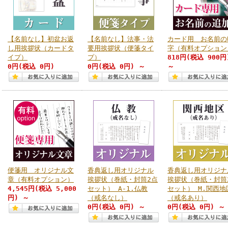
【名前なし】初盆お返
【名前なし】法事・法
カード用 お名前の
し用挨拶状（カードタ
要用挨拶状（便箋タイ
字（有料オプション
イプ）
プ）
818円
(税込 900円
0円
(税込 0円)
0円
(税込 0円)
～
～
便箋用 オリジナル文
香典返し用オリジナル
香典返し用オリジナ
章（有料オプション）
挨拶状（巻紙・封筒2点
挨拶状（巻紙・封筒
4,545円
(税込 5,000
セット） A-1.仏教
セット） M.関西地
円)
～
（戒名なし）
（戒名あり）
0円
(税込 0円)
～
0円
(税込 0円)
～