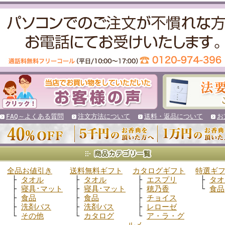
FAQ～よくある質問
注文方法について
送料・返品について
お
全品お値引き
送料無料ギフト
カタログギフト
特選ギ
├
タオル
├
タオル
├
エスプリ
├
タオ
├
寝具･マット
├
寝具･マット
├
穂乃香
└
食品
├
食品
├
食品
├
チョイス
├
洗剤バス
├
洗剤バス
├
レローゼ
└
その他
└
カタログ
└
ア・ラ・グ
ルメ