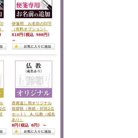
印
便箋用 お名前の印字
）
（有料オプション）
)
818円
(税込 900円)
～
ル
香典返し用オリジナル
2点
挨拶状（巻紙・封筒2点
区
セット） A.仏教（戒名
あり）
0円
(税込 0円)
～