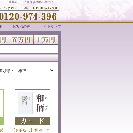
香典返し、法事引き出物の専門店
せ
お客様の声
サイトマップ
｜
｜
並び順：
返
【名前なし】和柄・カ