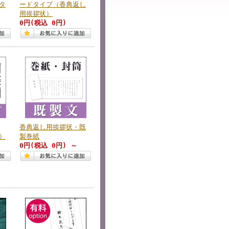
タ
ードタイプ（香典返し
用挨拶状）
0円
(税込 0円)
香典返し用挨拶状・既
）
製巻紙
0円
(税込 0円)
～