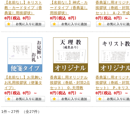
【名前なし】キリスト
【名前なし】神式・カ
香典返し用オリジナ
教・カードタイプ（香
ードタイプ（香典返し
挨拶状（巻紙・封筒
典返し用挨拶状）
用挨拶状）
セット） A-2.平
0円
(税込 0円)
0円
(税込 0円)
0円
(税込 0円)
～
【名前なし】お見舞い
香典返し用オリジナル
香典返し用オリジナ
お礼用挨拶状（便箋タ
挨拶状（巻紙・封筒2点
挨拶状（巻紙・封筒
イプ）
セット） O.天理教
セット） P.キリス
0円
(税込 0円)
～
0円
(税込 0円)
～
0円
(税込 0円)
～
1件～27件 （全27件）