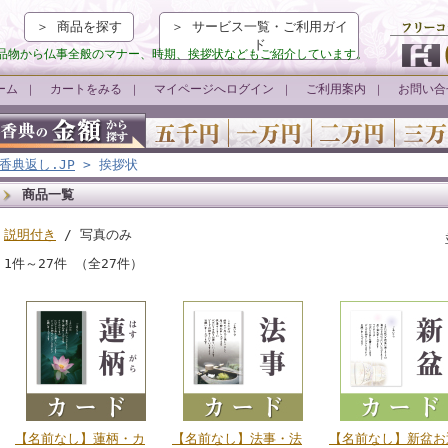
＞ 商品を探す
＞ サービス一覧・ご利用ガイ
ド
品物から仏事全般のマナー、時期、挨拶状などもご紹介しています。
ーム
カートをみる
マイページへログイン
ご利用案内
お問い合
｜
｜
｜
｜
香典返し.JP
> 挨拶状
商品一覧
説明付き
/ 写真のみ
1件～27件 （全27件）
【名前なし】蓮柄・カ
【名前なし】法事・法
【名前なし】新盆お