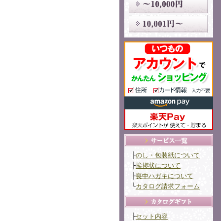
├
のし・包装紙について
├
挨拶状について
├
喪中ハガキについて
└
カタログ請求フォーム
├
セット内容