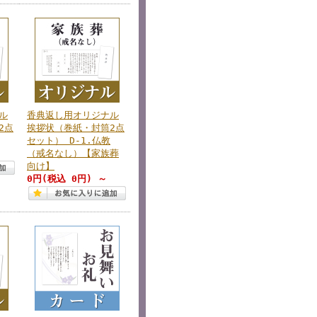
ル
香典返し用オリジナル
2点
挨拶状（巻紙・封筒2点
セット） D-1.仏教
（戒名なし）【家族葬
向け】
0円
(税込 0円)
～