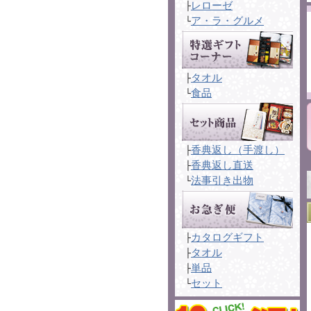
レローゼ
├
ア・ラ・グルメ
└
タオル
├
食品
└
香典返し（手渡し）
├
香典返し直送
├
法事引き出物
└
カタログギフト
├
タオル
├
単品
├
セット
└