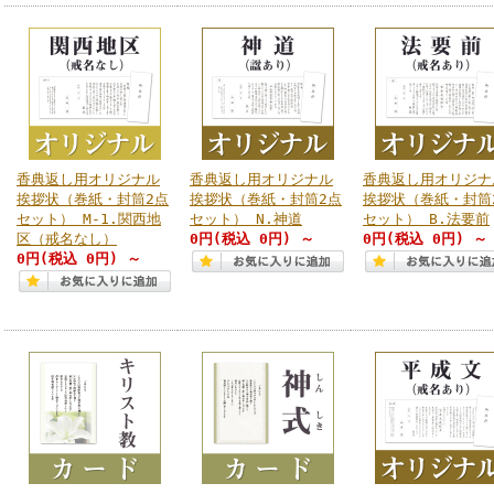
香典返し用オリジナル
香典返し用オリジナル
香典返し用オリジナ
挨拶状（巻紙・封筒2点
挨拶状（巻紙・封筒2点
挨拶状（巻紙・封筒
セット） M-1.関西地
セット） N.神道
セット） B.法要前
区（戒名なし）
0円
(税込 0円)
～
0円
(税込 0円)
～
0円
(税込 0円)
～