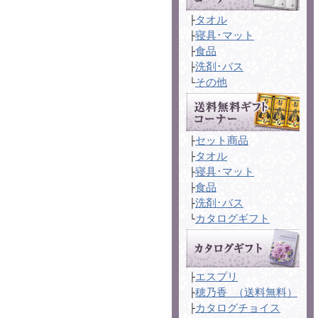
タオル
├
寝具･マット
├
食品
├
洗剤･バス
├
その他
└
セット商品
├
タオル
├
寝具･マット
├
食品
├
洗剤･バス
├
カタログギフト
└
エスプリ
├
穂乃香 （送料無料）
├
カタログチョイス
├