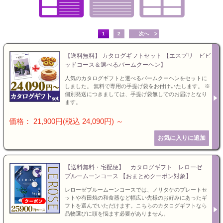
お値引き
特選ギフト
セット商品
お急ぎ便
1
2
次へ
送料無料
【送料無料】 カタログギフトセット 【エスプリ ビビ
ッドコース＆選べるバームクーヘン】
ランキング
カタログギフト
人気のカタログギフトと選べるバームクーヘンをセットに
しました。 無料で専用の手提げ袋をお付けいたします。 ※
個別発送につきましては、手提げ袋無しでのお届けとなり
ます。
特選ギフト
価格： 21,900円(税込 24,090円)
～
セット商品
お急ぎ便
【送料無料・宅配便】 カタログギフト レローゼ
ブルームーンコース 【おまとめクーポン対象】
頂いた金額
レローゼブルームーンコースでは、ノリタケのプレートセ
ットや有田焼の和食器など幅広い先様のお好みにあったギ
フトを選んでいただけます。こちらのカタログギフトなら
品物選びに頭を悩ます必要がありません。