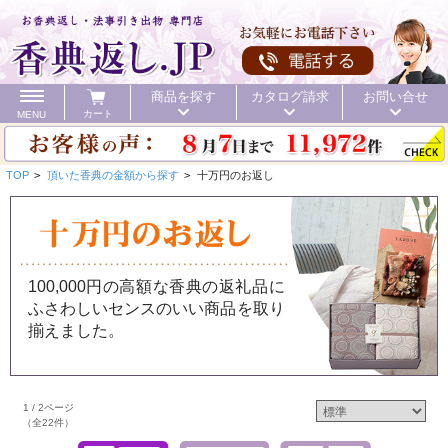
商品を探す
カタログ請求
お問い合せ
カート
MENU
TOP
>
頂いた香典の金額から探す
>
十万円のお返し
カテゴリ
100,000円の高額な香典の返礼品に
ふさわしいセンスのいい商品を取り
頂いた金額
初盆 お返し
40%OFF
価格で探す
揃えました。
初盆 お返し
1 / 2ページ
お値引き
送料無料
カタログ
（全22件）
40%OFF