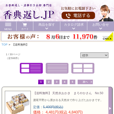
商品を探す
カタログ請求
お問い合せ
カート
MENU
TOP
>
【送料無料】
1 / 30ページ
（全598件）
カテゴリ
1
2
3
4
5
次へ
頂いた金額
初盆 お返し
40%OFF
価格で探す
【送料無料】 天然水おかき まろやかさん No.50
初盆 お返し
濃尾平野から湧き出る天然水で作り上げたおかきです。
お値引き
送料無料
カタログ
定価：
5,400円(税込)
40%OFF
価格： 4,481円(税込 4,840円)