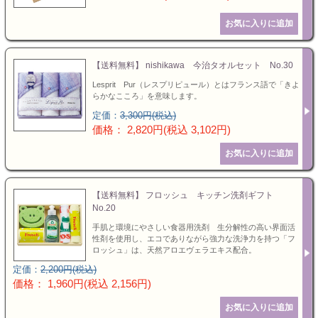
お値引き
特選ギフト
セット商品
お急ぎ便
【送料無料】 nishikawa 今治タオルセット No.30
送料無料
Lesprit Pur（レスプリピュール）とはフランス語で「きよ
らかなこころ」を意味します。
ランキング
カタログギフト
定価：
3,300円(税込)
価格： 2,820円(税込 3,102円)
特選ギフト
セット商品
【送料無料】 フロッシュ キッチン洗剤ギフト
No.20
お急ぎ便
手肌と環境にやさしい食器用洗剤 生分解性の高い界面活
性剤を使用し、エコでありながら強力な洗浄力を持つ「フ
ロッシュ」は、天然アロエヴェラエキス配合。
頂いた金額
定価：
2,200円(税込)
価格： 1,960円(税込 2,156円)