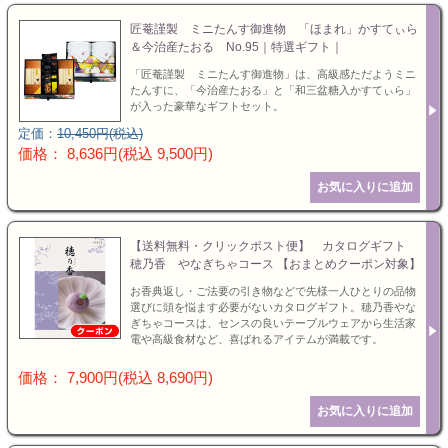
匠菴謹製 ミニたんす御進物 「ほまれ」かすてぃら
＆今治産たおる No.95｜特選ギフト｜
「匠菴謹製 ミニたんす御進物」は、高級感ただようミニ
たんすに、「今治産たおる」と「和三盆糖入かすてぃら」
が入った豪華なギフトセット。
定価：
10,450円(税込)
価格： 8,636円(税込 9,500円)
【送料無料・クリックポスト便】 カタログギフト
穂乃香 やなぎちゃコース 【おまとめクーポン対象】
お香典返し・ご法要の引き物などで先様一人ひとりの品物
選びに頭を悩ます必要がないカタログギフト。穂乃香やな
ぎちゃコースは、センスの良いテーブルウェアから生活家
電や高級食材など、喜ばれるアイテムが満載です。
価格： 7,900円(税込 8,690円)