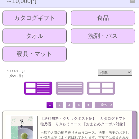
～10,000円
カタログギフト
食品
タオル
洗剤・バス
寝具・マット
1 / 11ページ
（全213件）
1
2
3
4
5
次へ
【送料無料・クリックポスト便】 カタログギフト
穂乃香 りきゅうコース 【おまとめクーポン対象】
当店で人気の穂乃香りきゅうコース。法事・法要のお返し
や引き出物によく選ばれております。言葉では伝えきれな