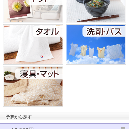
お値引き
特選ギフト
セット商品
お急ぎ便
送料無料
ランキング
カタログギフト
特選ギフト
セット商品
お急ぎ便
頂いた金額
予算から探す