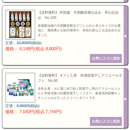
【送料無料】 伊賀越 天然醸造蔵仕込み 和心詰合
せ No.100
老舗醤油蔵の天然醸造製法でつくられた卓上サイズのお醤
油と、風味豊かな味付海苔や、本枯れ節などを詰め合わせ
ました。
定価：
10,800円(税込)
価格： 8,148円(税込 8,800円)
【送料無料】 ギフト工房 快適部屋干しアリエールギ
フト No.80
生乾き臭・カビ臭にWで効く部屋干し用のアリエールジェ
ルと本格消臭の抗菌部屋干しソフター、食器洗剤除菌キッ
チンジェルが入ったクリーンギフトです。
定価：
8,800円(税込)
価格： 7,040円(税込 7,744円)