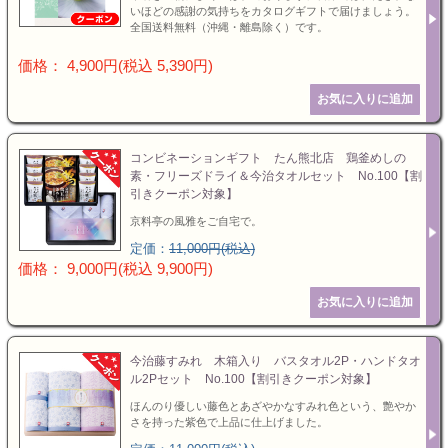
いほどの感謝の気持ちをカタログギフトで届けましょう。
全国送料無料（沖縄・離島除く）です。
価格： 4,900円(税込 5,390円)
コンビネーションギフト たん熊北店 鶏釜めしの
素・フリーズドライ＆今治タオルセット No.100【割
引きクーポン対象】
京料亭の風雅をご自宅で。
定価：
11,000円(税込)
価格： 9,000円(税込 9,900円)
今治藤すみれ 木箱入り バスタオル2P・ハンドタオ
ル2Pセット No.100【割引きクーポン対象】
ほんのり優しい藤色とあざやかなすみれ色という、艶やか
さを持った紫色で上品に仕上げました。