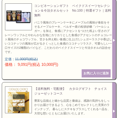
コンビネーションギフト ベイクドスイーツセレクシ
ョン＆今治タオルセット No.100｜特選ギフト｜送料
無料
バニラ風味のプレーンケーキにメープルの風味が食欲をそ
そるメープルケーキ、ベルギー産の粒状砂糖「パールシュ
ガー」を加え、食感にアクセントをつけた程よい甘さのプ
レーンワッフルとやわらかな生地にカリカリとした食感がアクセントのチョコレー
ト風味のチョコワッフル、甘さを抑え軽い食感に仕上げたシュガーラスクや香ばし
いココナッツの風味が広がるさくっとした食感のココナッツラスク、可愛らしい一
口サイズの2種類のパイなど、こだわりのベイクドスイーツと今治タオルの詰合せ
です。
定価：
11,000円(税込)
価格： 9,091円(税込 10,000円)
【送料無料・宅配便】 カタログギフト チョイス
ジョーゼットコース
豊富な品揃えと確かな品質と価値は、感謝の気持ちをしっ
かりお届けできるよう、心をこめてセレクトした充実のラ
インナップ。 暮らしにステキをプラスしてくれる一品を、
大切な想いとともにお届けいたします。