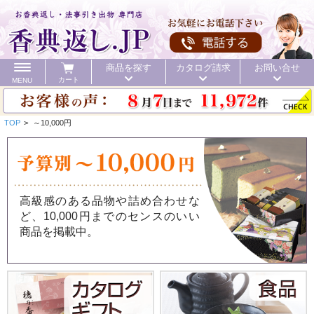
商品を探す
カタログ請求
お問い合せ
カート
MENU
TOP
>
～10,000円
カテゴリ
高級感のある品物や詰め合わせな
ど、10,000円までのセンスのいい
頂いた金額
初盆 お返し
40%OFF
価格で探す
商品を掲載中。
初盆 お返し
お値引き
送料無料
カタログ
40%OFF