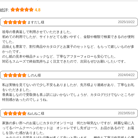
総評:
4.8
2025/10/22
ますだし様
祖母の香典返しで利用させていただきました。
初めての利用でしたが、サイトがとても使いやすく、金額や種類で検索できるのが便利
でした。
品揃えも豊富で、割引商品やカタログとお菓子のセットなど、もらって嬉しいものが多
かったです。
のし紙の見本や検品チェックなど、丁寧なアフターフォローも安心でした。
対応もスムーズで終始気持ちよく注文できたので、次回もぜひお願いしたいです。
2024/04/22
しのん様
私は実物を見てないので少し不安もありましたが、先方様より連絡があり、丁寧なお礼
をいただきました。
香典返しなので受取側も喜ぶ訳にはいかないでしょうが、カタログだけでないところが
特別感があったのでしょうね。
2023/05/19
ねんねこ様
家族の多い所へのお返しにカタログオンリーは 何だか味気ないですが、綺麗な箱に入
ってるバームクーヘンのセットは オシャレですし先ずは一つ、お品があるので お返
しを頂いた感がありました。
カタログも品質良さげな品数が多くて良いと思います。 梱包も丁寧で包装紙も心重