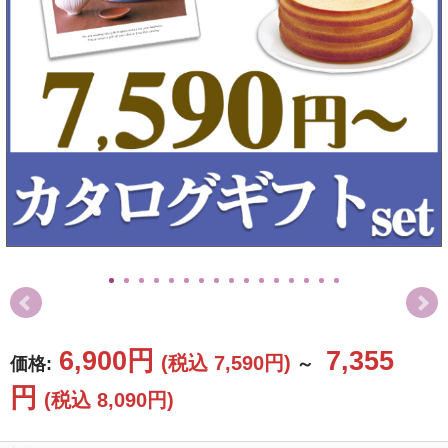
お値引き
特選ギフト
セット商品
お急ぎ便
送料無料
ランキング
カタログギフト
特選ギフト
セット商品
お急ぎ便
6,900円
7,355
(税込 7,590円)
価格:
～
頂いた金額
円
(税込 8,090円)