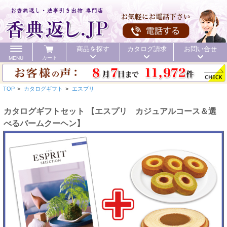
商品を探す
カタログ請求
お問い合せ
カート
MENU
TOP
>
カタログギフト
>
エスプリ
カタログギフトセット 【エスプリ カジュアルコース＆選
べるバームクーヘン】
カテゴリ
頂いた金額
初盆 お返し
40%OFF
価格で探す
初盆 お返し
お値引き
送料無料
カタログ
40%OFF