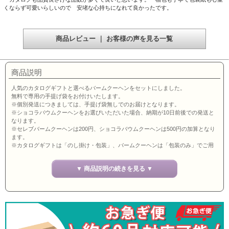
くならず可愛いらしいので 安堵な心持ちになれて良かったです。
商品レビュー ｜ お客様の声を見る一覧
商品説明
人気のカタログギフトと選べるバームクーヘンをセットにしました。
無料で専用の手提げ袋をお付けいたします。
※個別発送につきましては、手提げ袋無しでのお届けとなります。
※ショコラバウムクーヘンをお選びいただいた場合、納期が10日前後での発送と
なります。
※セレブバームクーヘンは200円、ショコラバウムクーヘンは500円の加算となり
ます。
※カタログギフトは「のし掛け・包装」、バームクーヘンは「包装のみ」でご用
意いたします。
バームクーヘンにのし掛けをご希望の方は、ご注文時にお申し付け下さい。
▼ 商品説明の続きを見る ▼
送料は全国一律 500円（税抜） ※送り先1ヶ所につき、10,000円（税込）以上
で送料無料
※仕様が変わる場合がございます。