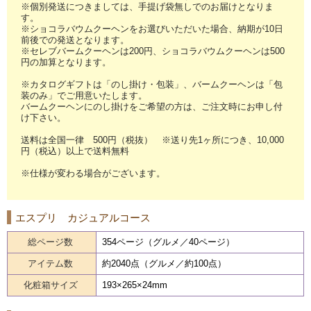
※個別発送につきましては、手提げ袋無しでのお届けとなりま
す。
※ショコラバウムクーヘンをお選びいただいた場合、納期が10日
前後での発送となります。
※セレブバームクーヘンは200円、ショコラバウムクーヘンは500
円の加算となります。
※カタログギフトは「のし掛け・包装」、バームクーヘンは「包
装のみ」でご用意いたします。
バームクーヘンにのし掛けをご希望の方は、ご注文時にお申し付
け下さい。
送料は全国一律 500円（税抜） ※送り先1ヶ所につき、10,000
円（税込）以上で送料無料
※仕様が変わる場合がございます。
エスプリ カジュアルコース
総ページ数
354ページ（グルメ／40ページ）
アイテム数
約2040点（グルメ／約100点）
化粧箱サイズ
193×265×24mm