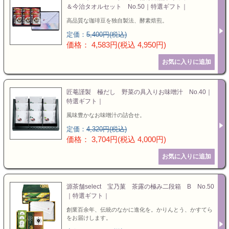
＆今治タオルセット No.50｜特選ギフト｜
高品質な珈琲豆を独自製法、酵素焙煎。
定価：
5,400円(税込)
価格： 4,583円(税込 4,950円)
匠菴謹製 極だし 野菜の具入りお味噌汁 No.40｜
特選ギフト｜
風味豊かなお味噌汁の詰合せ。
定価：
4,320円(税込)
価格： 3,704円(税込 4,000円)
源茶舗select 宝乃菓 茶露の極み二段箱 B No.50
｜特選ギフト｜
創業百余年、伝統のなかに進化を。かりんとう、かすてら
をお届けします。