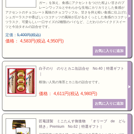
ガー」を加え、食感にアクセントをつけた程よい甘さのプ
レーンワッフルとやわらかな生地にカリカリとした食感が
アクセントのチョコレート風味のチョコワッフル、甘さを抑え軽い食感に仕上げた
シュガーラスクや香ばしいココナッツの風味が広がるさくっとした食感のココナッ
ツラスク、可愛らしい一口サイズの2種類のパイなど、こだわりのベイクドスイー
ツと今治タオルの詰合せです。
定価：
5,400円(税込)
価格： 4,583円(税込 4,950円)
白子のり のりとカニ缶詰合せ No.40｜特選ギフト
｜
根強い人気の海苔とカニ缶の詰合せです。
価格： 4,611円(税込 4,980円)
匠菴謹製 ミニたんす御進物 「オリーブ de どら
焼き」Premium No.62｜特選ギフト｜