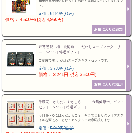
和菓匠菴が自信を持ってお届けする最高のおもてなしギフ
ト。
定価：
6,820円(税込)
価格： 4,500円(税込 4,950円)
匠菴謹製 極 北海道 こだわりスープファクトリ
ー No.35｜特選ギフト｜
ご家庭で味わう絶品スープのギフトセットです。
定価：
3,780円(税込)
価格： 3,241円(税込 3,500円)
千莉菴 からだにやさしさ＋ 「金賞健康米」ギフト
セット No.55｜特選ギフト｜
毎日食べるごはんだからこそ、今までどおりのライフスタ
イルを変えることなくカンタンに健康応援します。
定価：
5,940円(税込)