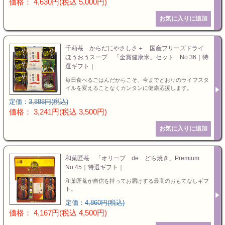
価格： 4,630円(税込 5,000円)
千莉菴 からだにやさしさ＋ 国産フリーズドライ
ほうおうスープ 「金賞健康米」セット No.36｜特
選ギフト｜
毎日食べるごはんだからこそ、今までどおりのライフスタ
イルを変えることなくカンタンに健康応援します。
定価：
3,888円(税込)
価格： 3,241円(税込 3,500円)
和菓匠菴 「オリーブ de どら焼き」Premium
No.45｜特選ギフト｜
和菓匠菴が自信を持ってお届けする最高のおもてなしギフ
ト。
定価：
4,860円(税込)
価格： 4,167円(税込 4,500円)