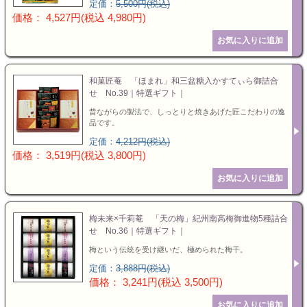
定価：
5,500円(税込)
価格： 4,527円(税込 4,980円)
和菓匠菴 「ほまれ」和三盆糖入かすてぃら御詰合
せ No.39｜特選ギフト｜
昔ながらの製法で、しっとりと焼きあげた匠こだわりの逸
品です。
定価：
4,212円(税込)
価格： 3,519円(税込 3,800円)
梅未来×千莉菴 「天の梅」紀州南高梅御進物5種詰合
せ No.36｜特選ギフト｜
梅という伝統を受け継いだ、極められた梅干。
定価：
3,888円(税込)
価格： 3,241円(税込 3,500円)