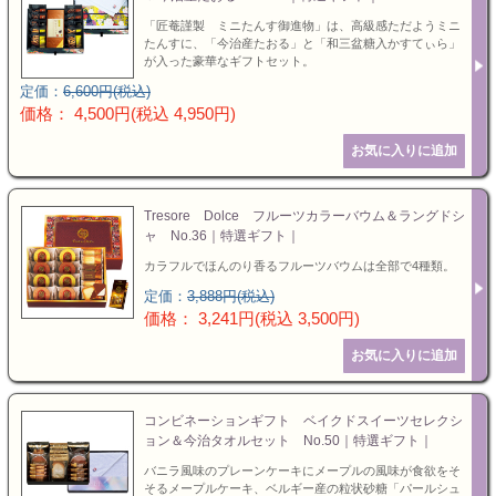
「匠菴謹製 ミニたんす御進物」は、高級感ただようミニ
たんすに、「今治産たおる」と「和三盆糖入かすてぃら」
お値引き
が入った豪華なギフトセット。
特選ギフト
セット商品
お急ぎ便
定価：
6,600円(税込)
送料無料
価格： 4,500円(税込 4,950円)
ランキング
カタログギフト
Tresore Dolce フルーツカラーバウム＆ラングドシ
特選ギフト
ャ No.36｜特選ギフト｜
カラフルでほんのり香るフルーツバウムは全部で4種類。
セット商品
定価：
3,888円(税込)
価格： 3,241円(税込 3,500円)
お急ぎ便
頂いた金額
コンビネーションギフト ベイクドスイーツセレクシ
ョン＆今治タオルセット No.50｜特選ギフト｜
バニラ風味のプレーンケーキにメープルの風味が食欲をそ
そるメープルケーキ、ベルギー産の粒状砂糖「パールシュ