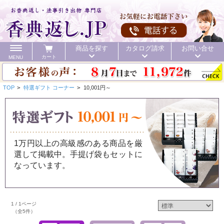
商品を探す
カタログ請求
お問い合せ
カート
MENU
TOP
>
特選ギフト コーナー
>
10,001円～
カテゴリ
1万円以上の高級感のある商品を厳
選して掲載中。手提げ袋もセットに
頂いた金額
初盆 お返し
40%OFF
価格で探す
なっています。
初盆 お返し
1 / 1ページ
お値引き
送料無料
カタログ
（全5件）
40%OFF