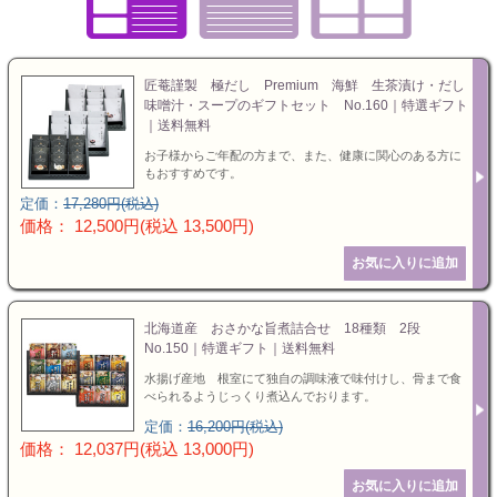
お値引き
特選ギフト
セット商品
お急ぎ便
匠菴謹製 極だし Premium 海鮮 生茶漬け・だし
味噌汁・スープのギフトセット No.160｜特選ギフト
送料無料
｜送料無料
お子様からご年配の方まで、また、健康に関心のある方に
ランキング
カタログギフト
もおすすめです。
定価：
17,280円(税込)
価格： 12,500円(税込 13,500円)
特選ギフト
セット商品
北海道産 おさかな旨煮詰合せ 18種類 2段
No.150｜特選ギフト｜送料無料
お急ぎ便
水揚げ産地 根室にて独自の調味液で味付けし、骨まで食
べられるようじっくり煮込んでおります。
頂いた金額
定価：
16,200円(税込)
価格： 12,037円(税込 13,000円)