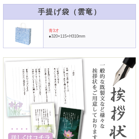
手提げ袋（雲竜）
青3才
●320×115×H310mm