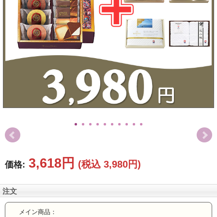
お値引き
特選ギフト
セット商品
お急ぎ便
送料無料
ランキング
カタログギフト
特選ギフト
セット商品
お急ぎ便
3,618円
(税込 3,980円)
価格:
頂いた金額
注文
メイン商品：