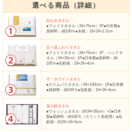
選べる商品（詳細）
白なみタオル
●フェイスタオル（34×75cm）1P●日本製●
原材料：綿100％●木箱：19×26×2.2cm
日々是ふわりタオル
●フェイスタオル（34×75cm）1P、ハンドタ
オル（34×30cm）1P●日本製●原材料：綿
100％●化粧箱：19×26×4cm
ザ・ホワイトタオル
●スリムバスタオル（34×100cm）1P●日本製
●原材料：綿100％●化粧箱：19×26×4cm
花小紋タオル
●ウォッシュタオル（約34×35cm）×2●日本
製●原材料：綿100％（スリット糸使用）●化
粧箱：約26×16×5cm