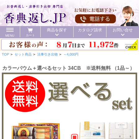
商品を探す
カタログ請求
お問い合せ
カート
MENU
TOP
>
セット商品
>
法事引き出物
>
～4,000円
カラーバウム＋選べるセット 34CB ※送料無料 （1品～）
カテゴリ
頂いた金額
初盆 お返し
40%OFF
価格で探す
初盆 お返し
お値引き
送料無料
カタログ
40%OFF